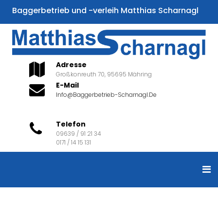
Baggerbetrieb und -verleih Matthias Scharnagl
Adresse
Großkonreuth 70, 95695 Mähring
E-Mail
Info@baggerbetrieb-Scharnagl.de
Telefon
09639 / 91 21 34
0171 / 14 15 131